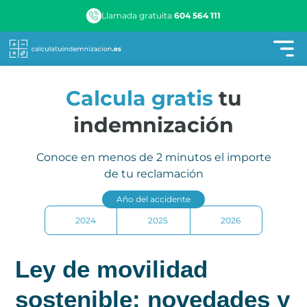
Llamada gratuita
604 564 111
Calcula gratis
tu
indemnización
Conoce en menos de 2 minutos el importe
de tu reclamación
Año del accidente
2024
2025
2026
Ley de movilidad
sostenible: novedades y