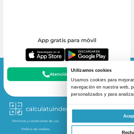
App gratis para móvil
Utilizamos cookies
Atención al Cliente
Usamos cookies para mejorar 
navegación en nuestra web, pa
personalizados y para analizar
calculatuindemnizacion.es
Acep
Términos y condiciones de uso
Política de privacidad
Política de cookies
Aviso Legal
Rech