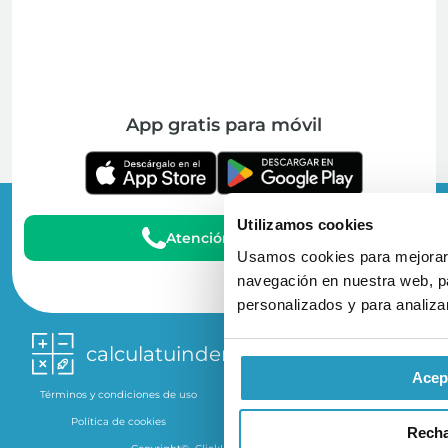
App gratis para móvil
Utilizamos cookies
Atención al Cliente
Usamos cookies para mejorar 
navegación en nuestra web, pa
personalizados y para analizar
calculatuindemnizacion.es
Acep
Términos y condiciones de uso
Política de privacidad
Política de cookies
Aviso Legal
Rech