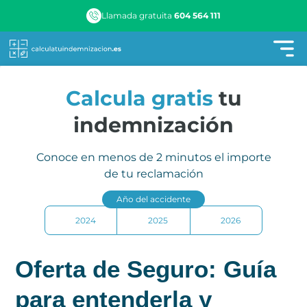
Llamada gratuita
604 564 111
Calcula gratis
tu
indemnización
Conoce en menos de 2 minutos el importe
de tu reclamación
Año del accidente
2024
2025
2026
Oferta de Seguro: Guía
para entenderla y