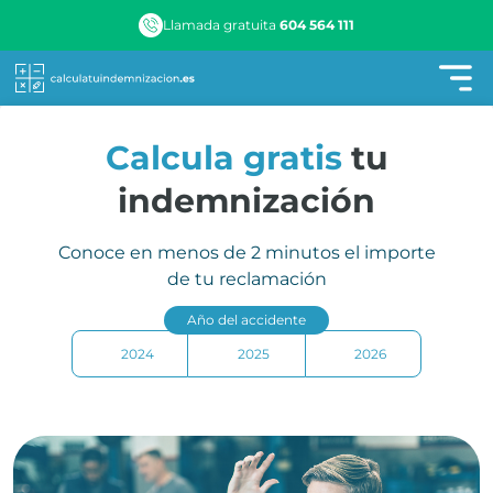
Llamada gratuita
604 564 111
Calcula gratis
tu
indemnización
Conoce en menos de 2 minutos el importe
de tu reclamación
Año del accidente
2024
2025
2026