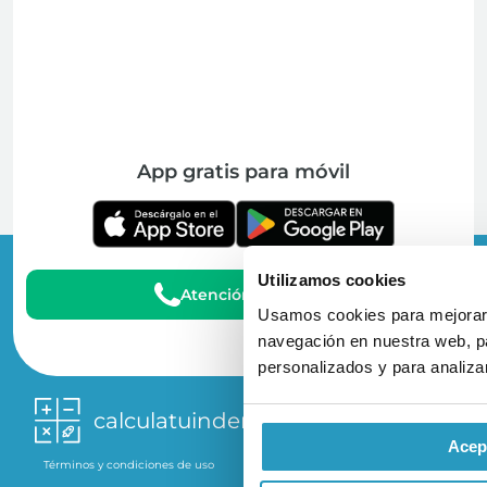
App gratis para móvil
Utilizamos cookies
Atención al Cliente
Usamos cookies para mejorar 
navegación en nuestra web, pa
personalizados y para analizar
calculatuindemnizacion.es
Acep
Términos y condiciones de uso
Política de privacidad