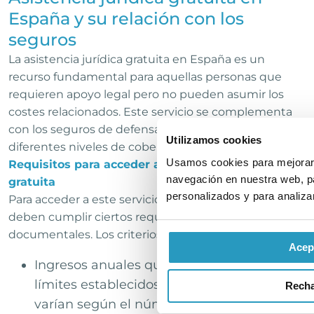
España y su relación con los
seguros
La asistencia jurídica gratuita en España es un
recurso fundamental para aquellas personas que
requieren apoyo legal pero no pueden asumir los
costes relacionados. Este servicio se complementa
con los seguros de defensa jurídica, ofreciendo
Utilizamos cookies
diferentes niveles de cobertura y ayuda legal.
Usamos cookies para mejorar 
Requisitos para acceder a la asistencia jurídica
navegación en nuestra web, pa
gratuita
personalizados y para analizar
Para acceder a este servicio en territorio español, se
deben cumplir ciertos requisitos económicos y
documentales. Los criterios más comunes incluyen:
Acep
Ingresos anuales que no superen los
límites establecidos por la ley, los cuales
Rech
varían según el número de miembros en