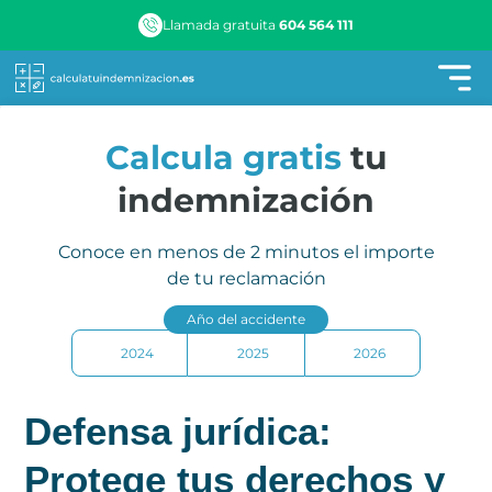
Llamada gratuita
604 564 111
Calcula gratis
tu
indemnización
Conoce en menos de 2 minutos el importe
de tu reclamación
Año del accidente
2024
2025
2026
Defensa jurídica:
Protege tus derechos y