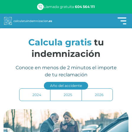
Llamada gratuita
604 564 111
Calcula gratis
tu
indemnización
Conoce en menos de 2 minutos el importe
de tu reclamación
Año del accidente
2024
2025
2026